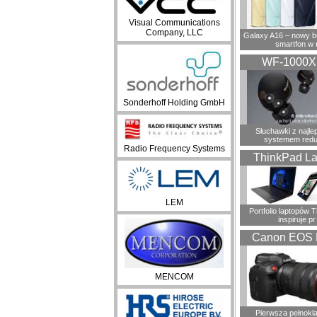
Visual Communications
Company, LLC
Galaxy A16 – nowy 
smartfon w 
WF-1000
Sonderhoff Holding GmbH
Słuchawki z najl
systemem redu
Radio Frequency Systems
ThinkPad La
LEM
Portfolio laptopów 
inspiruje pr
Canon EOS 
MENCOM
Pierwsza pełnokl