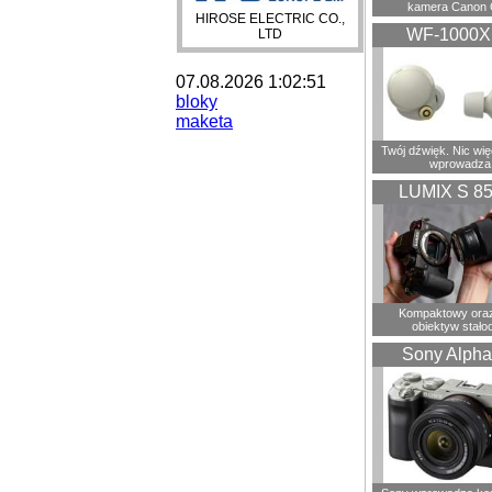
kamera Canon 
HIROSE ELECTRIC CO.,
WF-1000
LTD
07.08.2026 1:02:51
bloky
maketa
Twój dźwięk. Nic wię
wprowadza
LUMIX S 8
Kompaktowy oraz
obiektyw stało
Sony Alpha