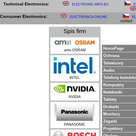
Technical Electronics:
ELECTRONIC-INFO.EU
E
Consumer Electronics:
ELECTRONICA.ONLINE
E
contact:
Spis firm
HomePage
ams-OSRAM
Ochrona
Telewizory
Audio
Telefony komórk
INTEL
Komputery
Notebooki
NVIDIA
Tablety
Drukarki
Monitory
Zegarki
PANASONIC
Projektory
Okulary