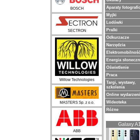
Aparaty fotografi
BOSCH
Myjki
Lodówki
Pralki
SECTRON
Odkurzacze
Narzędzia
Elektromobilnoś
Energia słonecz
Oświetlenie
Praca
Willow Technologies
Targi, wystawy,
szkolenia
Online wydarzen
Wideoteka
MASTERS Sp. z o.o.
Różne
Galaxy A
ABB