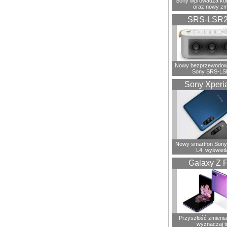
Sony wprowadza ko
oraz nowy zm
SRS-LSR
Nowy bezprzewodowy
Sony SRS-LS
Sony Xperi
Nowy smartfon Sony
L4: wyświetl
Galaxy Z F
Przyszłość zmienia 
wyznaczaj t