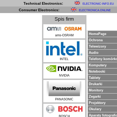
Technical Electronics:
ELECTRONIC-INFO.EU
Consumer Electronics:
ELECTRONICA.ONLINE
Spis firm
HomePage
ams-OSRAM
Ochrona
Telewizory
Audio
Telefony komórk
INTEL
Komputery
Notebooki
NVIDIA
Tablety
Drukarki
Monitory
Zegarki
PANASONIC
Projektory
Okulary
Aparaty fotografi
BOSCH