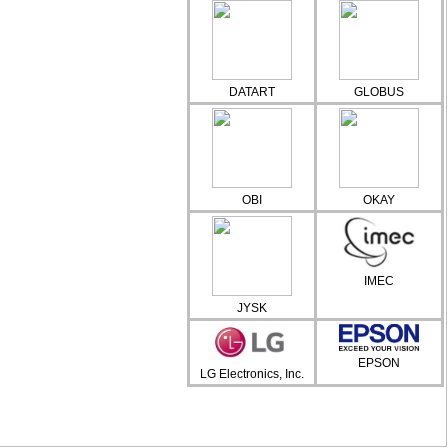
DATART
GLOBUS
OBI
OKAY
IMEC
JYSK
EPSON
LG Electronics, Inc.