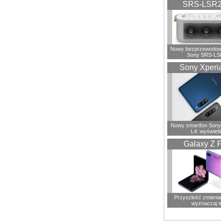
SRS-LSR
Nowy bezprzewodowy
Sony SRS-LS
Sony Xperi
Nowy smartfon Sony
L4: wyświetl
Galaxy Z F
Przyszłość zmienia 
wyznaczaj t