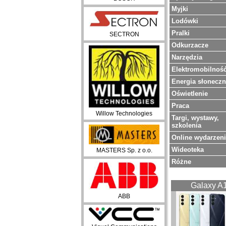
Myjki
Lodówki
Pralki
SECTRON
Odkurzacze
Narzędzia
Elektromobilnoś
Energia słonecz
Oświetlenie
Praca
Willow Technologies
Targi, wystawy,
szkolenia
Online wydarzen
Wideoteka
MASTERS Sp. z o.o.
Różne
Galaxy A
ABB