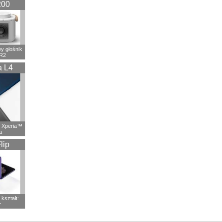
200
 głośnik
R2
a L4
 Xperia™
a
lip
kształt:
r