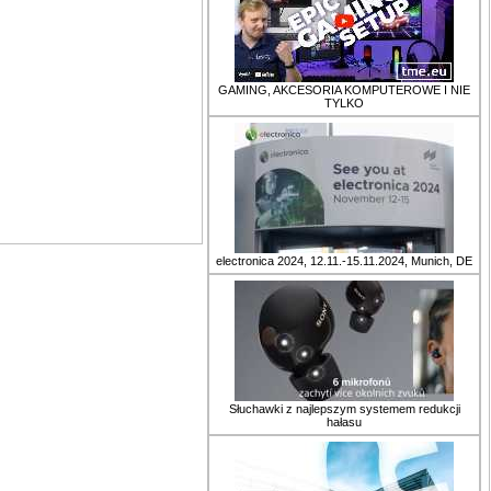
GAMING, AKCESORIA KOMPUTEROWE I NIE
TYLKO
electronica 2024, 12.11.-15.11.2024, Munich, DE
Słuchawki z najlepszym systemem redukcji
hałasu