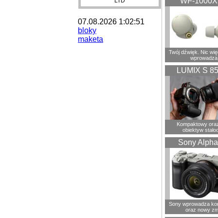
WF-1000
LTD
07.08.2026 1:02:51
bloky
maketa
Twój dźwięk. Nic wię
wprowadza
LUMIX S 8
Kompaktowy oraz
obiektyw stało
Sony Alpha
Sony wprowadza ko
oraz nowy zm