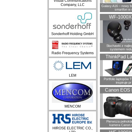
Visual Communications
Company, LLC
Galaxy A16 – nowy 
smartfon w 
WF-1000
Sonderhoff Holding GmbH
Słuchawki z najl
systemem redu
Radio Frequency Systems
ThinkPad La
LEM
Portfolio laptopów 
inspiruje pr
Canon EOS 
MENCOM
Pierwsza pełnokl
kamera Canon 
HIROSE ELECTRIC CO.,