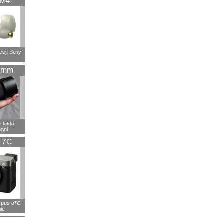
XM4
cej. Sony
5mm
 lekki
ogni
 7C
rpus α7C
ie