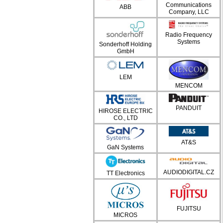
Communications
ABB
Company, LLC
Radio Frequency
Systems
Sonderhoff Holding
GmbH
LEM
MENCOM
PANDUIT
HIROSE ELECTRIC
CO., LTD
AT&S
GaN Systems
AUDIODIGITAL.CZ
TT Electronics
FUJITSU
MICROS