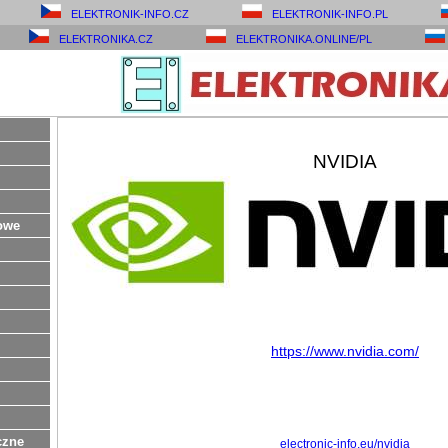
ELEKTRONIK-INFO.CZ
ELEKTRONIK-INFO.PL
ELEKTRONIKA.CZ
ELEKTRONIKA.ONLINE/PL
NVIDIA
owe
https://www.nvidia.com/
czne
electronic-info.eu/nvidia