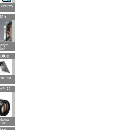
budżetowy
r
XM5
epszym
kcji
ptop
ThinkPad
R5 C
atkowa
Cine