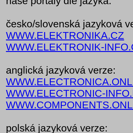
naše portály dle jazyka:
česko/slovenská jazyková v
WWW.ELEKTRONIKA.CZ
WWW.ELEKTRONIK-INFO.
anglická jazyková verze:
WWW.ELECTRONICA.ONL
WWW.ELECTRONIC-INFO
WWW.COMPONENTS.ONL
polská jazyková verze: