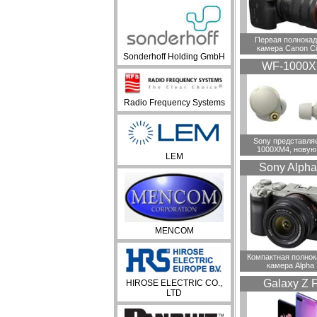
Первая полнока
камера Canon C
Sonderhoff Holding GmbH
WF-1000
Radio Frequency Systems
Sony представля
1000XM4, новую
LEM
Sony Alpha
MENCOM
Компактная полно
камера Alpha
Galaxy Z F
HIROSE ELECTRIC CO.,
LTD