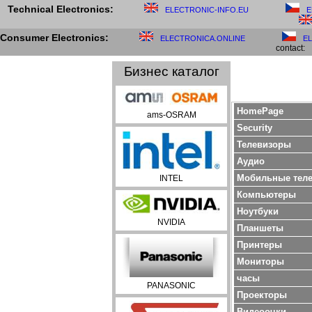
Technical Electronics:
ELECTRONIC-INFO.EU
E
Consumer Electronics:
ELECTRONICA.ONLINE
E
contact:
Бизнес каталог
HomePage
ams-OSRAM
Security
Телевизоры
Aудио
Мобильные тел
INTEL
Компьютеры
Ноутбуки
NVIDIA
Планшеты
Принтеры
Мониторы
часы
PANASONIC
Проекторы
Bидеоочки