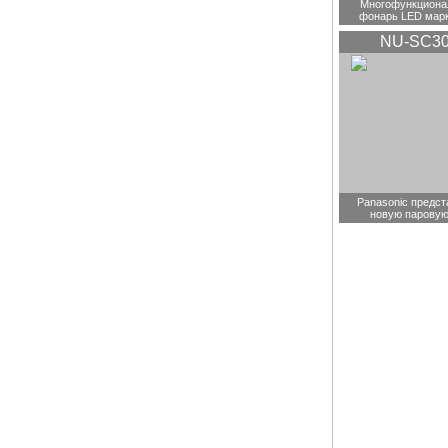
Многофункциона
фонарь LED мар
NU-SC3
Panasonic предст
новую паровую