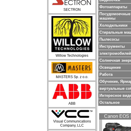
Фотоаппараты
SECTRON
Посудомоечные
машины
Холодильники
Стиральные ма
Пылесосы
Инструменты
электромобилей
Willow Technologies
Солнечная энер
Oсвещение
Работа
MASTERS Sp. z o.o.
Обучение, Ярма
виртуальные со
Интересное вид
Остальное
ABB
Canon EOS 
Visual Communications
Company, LLC