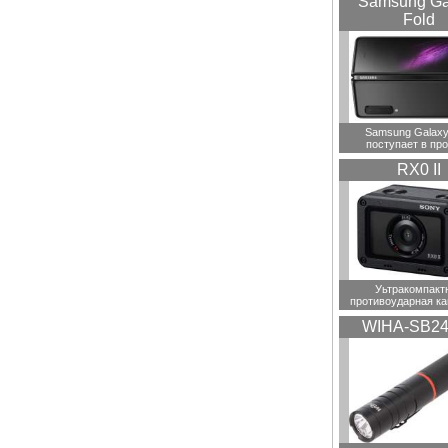
Samsung Ga
Fold
Samsung Galaxy
поступает в пр
RX0 II
Уьтракомпакт
противоударная ка
WIHA-SB24