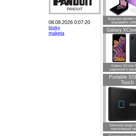
PANDUIT
Будущее меняет 
08.08.2026 0:07:20
выражайте себя
bloky
Galaxy XCove
maketa
Galaxy XCover 
надежный и прои
Portable SS
Touch
Samsung предст
портативный тв