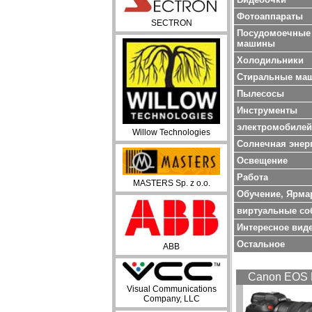
Фотоаппараты
SECTRON
Посудомоечные
машины
Холодильники
Стиральные ма
Пылесосы
Инструменты
электромобилей
Willow Technologies
Солнечная энер
Oсвещение
Работа
MASTERS Sp. z o.o.
Обучение, Ярма
виртуальные со
Интересное вид
Остальное
ABB
Canon EOS 
Visual Communications
Company, LLC