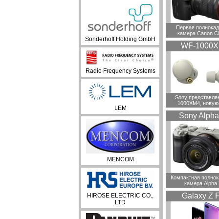
Первая полнока
камера Canon C
Sonderhoff Holding GmbH
WF-1000
Radio Frequency Systems
Sony представля
1000XM4, новую
LEM
Sony Alpha
MENCOM
Компактная полно
камера Alpha
Galaxy Z F
HIROSE ELECTRIC CO.,
LTD