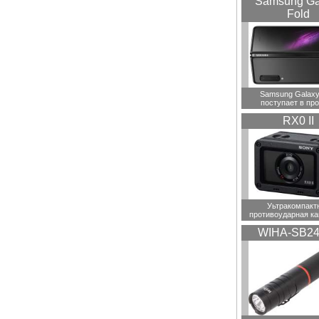
Samsung Ga
Fold
Samsung Galaxy
поступает в пр
RX0 II
Уьтракомпакт
противоударная ка
WIHA-SB24